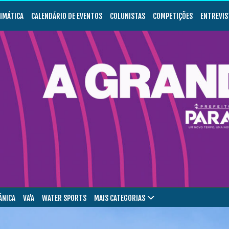
LIMÁTICA
CALENDÁRIO DE EVENTOS
COLUNISTAS
COMPETIÇÕES
ENTREVIS
ÂNICA
VA’A
WATER SPORTS
MAIS CATEGORIAS