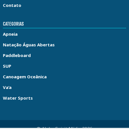
Contato
CATEGORIAS
Apneia
Natação Águas Abertas
Paddleboard
SUP
Canoagem Oceânica
Va’a
Water Sports
© Aloha Spirit Mídia 2026