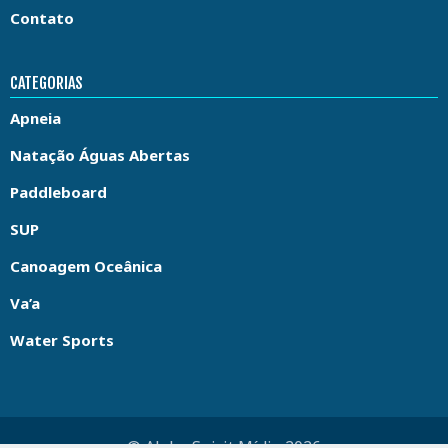
Contato
CATEGORIAS
Apneia
Natação Águas Abertas
Paddleboard
SUP
Canoagem Oceânica
Va’a
Water Sports
© Aloha Spirit Mídia 2026