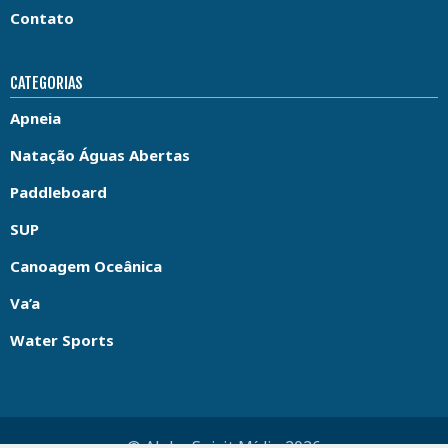
Contato
CATEGORIAS
Apneia
Natação Águas Abertas
Paddleboard
SUP
Canoagem Oceânica
Va’a
Water Sports
© Aloha Spirit Mídia 2026