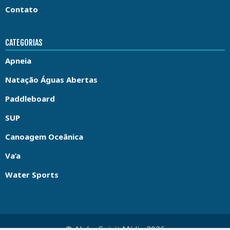
Contato
CATEGORIAS
Apneia
Natação Águas Abertas
Paddleboard
SUP
Canoagem Oceânica
Va’a
Water Sports
© Aloha Spirit Mídia 2026