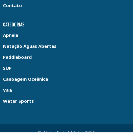
Contato
CATEGORIAS
Apneia
Natação Águas Abertas
Paddleboard
SUP
Canoagem Oceânica
Va’a
Water Sports
© Aloha Spirit Mídia 2026