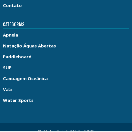
Contato
CATEGORIAS
Apneia
Natação Águas Abertas
Paddleboard
SUP
Canoagem Oceânica
Va’a
Water Sports
© Aloha Spirit Mídia 2026