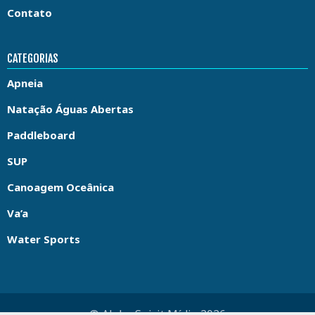
Contato
CATEGORIAS
Apneia
Natação Águas Abertas
Paddleboard
SUP
Canoagem Oceânica
Va’a
Water Sports
© Aloha Spirit Mídia 2026