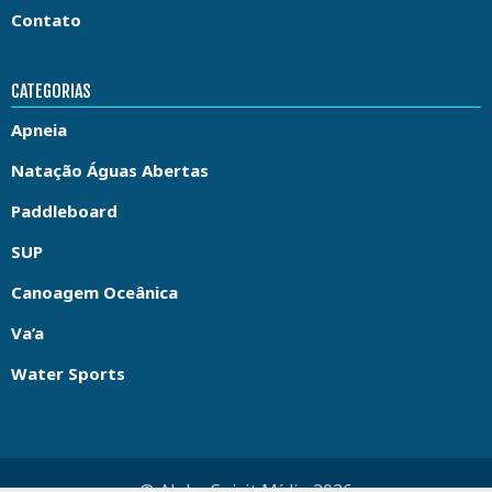
Contato
CATEGORIAS
Apneia
Natação Águas Abertas
Paddleboard
SUP
Canoagem Oceânica
Va’a
Water Sports
© Aloha Spirit Mídia 2026