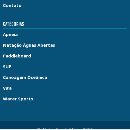
Contato
CATEGORIAS
Apneia
Natação Águas Abertas
Paddleboard
SUP
Canoagem Oceânica
Va’a
Water Sports
© Aloha Spirit Mídia 2026