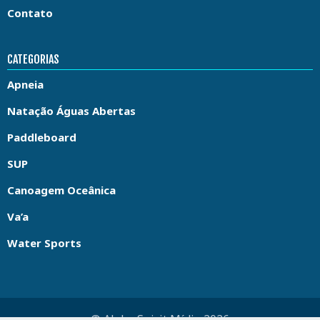
Contato
CATEGORIAS
Apneia
Natação Águas Abertas
Paddleboard
SUP
Canoagem Oceânica
Va’a
Water Sports
© Aloha Spirit Mídia 2026