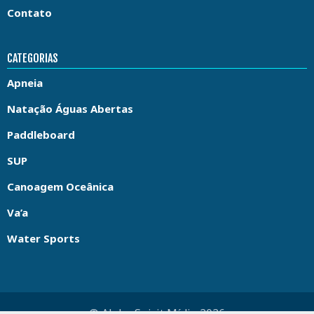
Contato
CATEGORIAS
Apneia
Natação Águas Abertas
Paddleboard
SUP
Canoagem Oceânica
Va’a
Water Sports
© Aloha Spirit Mídia 2026