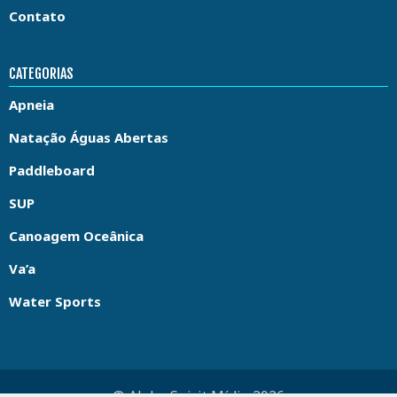
Contato
CATEGORIAS
Apneia
Natação Águas Abertas
Paddleboard
SUP
Canoagem Oceânica
Va’a
Water Sports
© Aloha Spirit Mídia 2026