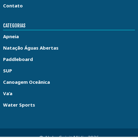
Contato
CATEGORIAS
Apneia
Natação Águas Abertas
Paddleboard
SUP
Canoagem Oceânica
Va’a
Water Sports
© Aloha Spirit Mídia 2026