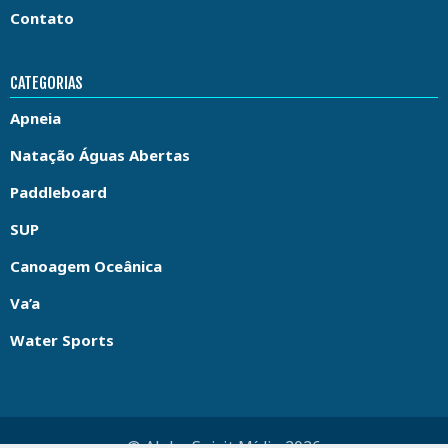
Contato
CATEGORIAS
Apneia
Natação Águas Abertas
Paddleboard
SUP
Canoagem Oceânica
Va’a
Water Sports
© Aloha Spirit Mídia 2026