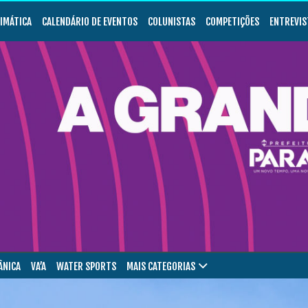
LIMÁTICA
CALENDÁRIO DE EVENTOS
COLUNISTAS
COMPETIÇÕES
ENTREVIS
ÂNICA
VA’A
WATER SPORTS
MAIS CATEGORIAS