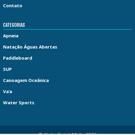
Contato
CATEGORIAS
Apneia
Natação Águas Abertas
Paddleboard
SUP
Canoagem Oceânica
Va’a
Water Sports
© Aloha Spirit Mídia 2026