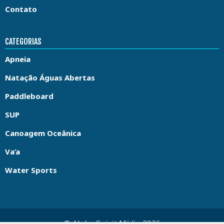
Contato
CATEGORIAS
Apneia
Natação Águas Abertas
Paddleboard
SUP
Canoagem Oceânica
Va’a
Water Sports
© Aloha Spirit Mídia 2026