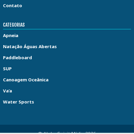
Contato
CATEGORIAS
Apneia
Natação Águas Abertas
Paddleboard
SUP
Canoagem Oceânica
Va’a
Water Sports
© Aloha Spirit Mídia 2026