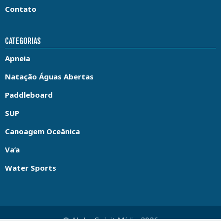
Contato
CATEGORIAS
Apneia
Natação Águas Abertas
Paddleboard
SUP
Canoagem Oceânica
Va’a
Water Sports
© Aloha Spirit Mídia 2026