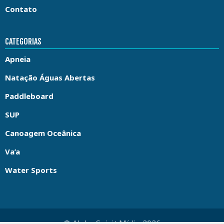
Contato
CATEGORIAS
Apneia
Natação Águas Abertas
Paddleboard
SUP
Canoagem Oceânica
Va’a
Water Sports
© Aloha Spirit Mídia 2026