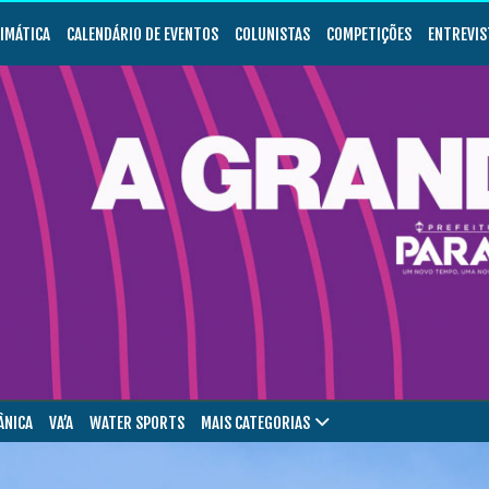
LIMÁTICA
CALENDÁRIO DE EVENTOS
COLUNISTAS
COMPETIÇÕES
ENTREVIS
ÂNICA
VA’A
WATER SPORTS
MAIS CATEGORIAS