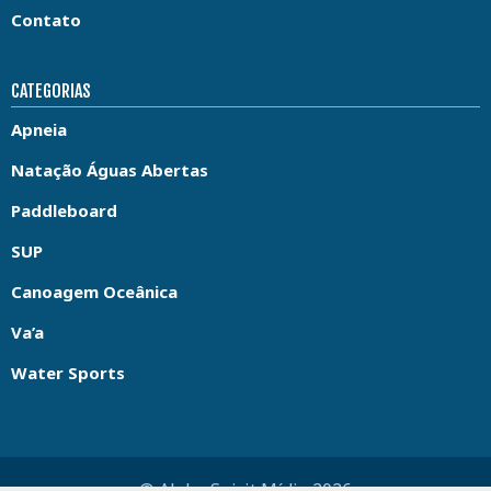
Contato
CATEGORIAS
Apneia
Natação Águas Abertas
Paddleboard
SUP
Canoagem Oceânica
Va’a
Water Sports
© Aloha Spirit Mídia 2026