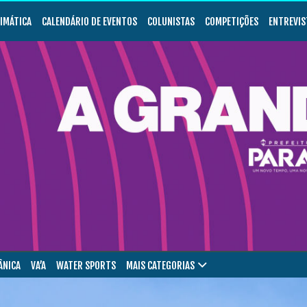
LIMÁTICA
CALENDÁRIO DE EVENTOS
COLUNISTAS
COMPETIÇÕES
ENTREVIS
ÂNICA
VA’A
WATER SPORTS
MAIS CATEGORIAS