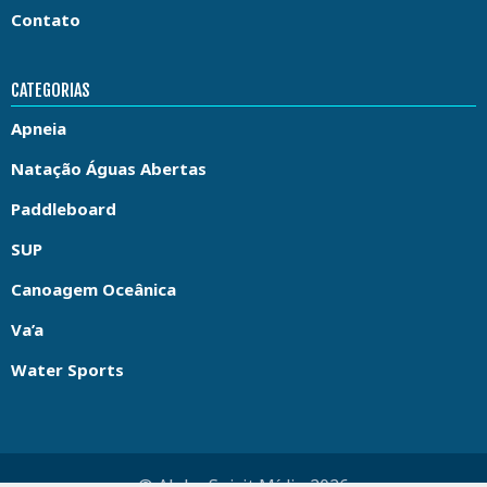
Contato
CATEGORIAS
Apneia
Natação Águas Abertas
Paddleboard
SUP
Canoagem Oceânica
Va’a
Water Sports
© Aloha Spirit Mídia 2026