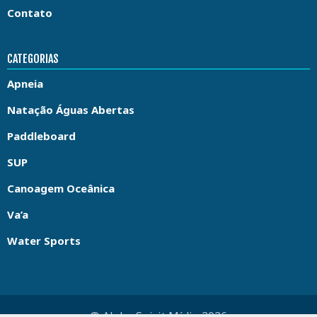
Contato
CATEGORIAS
Apneia
Natação Águas Abertas
Paddleboard
SUP
Canoagem Oceânica
Va’a
Water Sports
© Aloha Spirit Mídia 2026