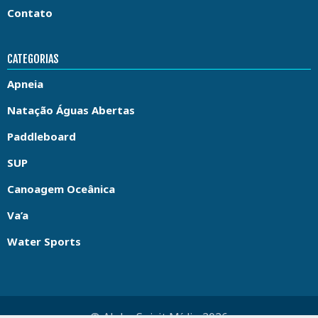
Contato
CATEGORIAS
Apneia
Natação Águas Abertas
Paddleboard
SUP
Canoagem Oceânica
Va’a
Water Sports
© Aloha Spirit Mídia 2026