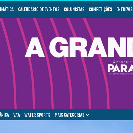
LIMÁTICA
CALENDÁRIO DE EVENTOS
COLUNISTAS
COMPETIÇÕES
ENTREVIS
ÂNICA
VA’A
WATER SPORTS
MAIS CATEGORIAS