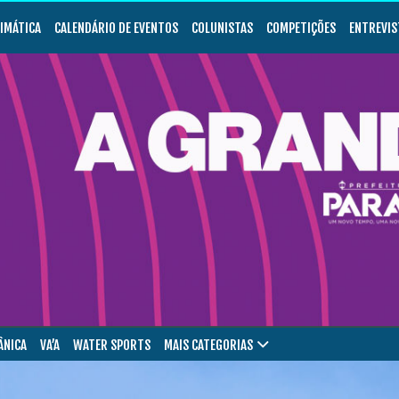
LIMÁTICA
CALENDÁRIO DE EVENTOS
COLUNISTAS
COMPETIÇÕES
ENTREVIS
ÂNICA
VA’A
WATER SPORTS
MAIS CATEGORIAS