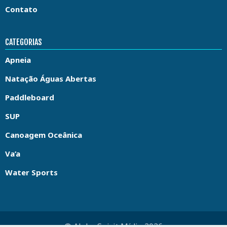
Contato
CATEGORIAS
Apneia
Natação Águas Abertas
Paddleboard
SUP
Canoagem Oceânica
Va’a
Water Sports
© Aloha Spirit Mídia 2026