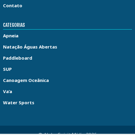
Contato
CATEGORIAS
Apneia
Natação Águas Abertas
Paddleboard
SUP
Canoagem Oceânica
Va’a
Water Sports
© Aloha Spirit Mídia 2026