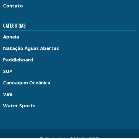
Contato
CATEGORIAS
Apneia
Natação Águas Abertas
Paddleboard
SUP
Canoagem Oceânica
Va’a
Water Sports
© Aloha Spirit Mídia 2026