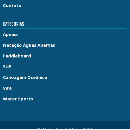
Contato
CATEGORIAS
Apneia
Natação Águas Abertas
Paddleboard
SUP
Canoagem Oceânica
Va’a
Water Sports
© Aloha Spirit Mídia 2026