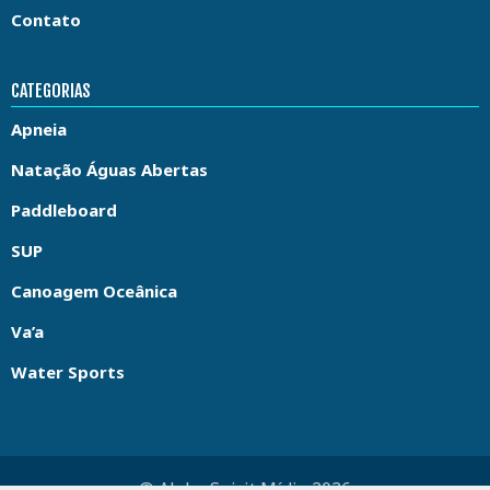
Contato
CATEGORIAS
Apneia
Natação Águas Abertas
Paddleboard
SUP
Canoagem Oceânica
Va’a
Water Sports
© Aloha Spirit Mídia 2026