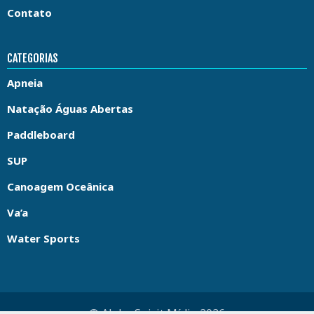
Contato
CATEGORIAS
Apneia
Natação Águas Abertas
Paddleboard
SUP
Canoagem Oceânica
Va’a
Water Sports
© Aloha Spirit Mídia 2026