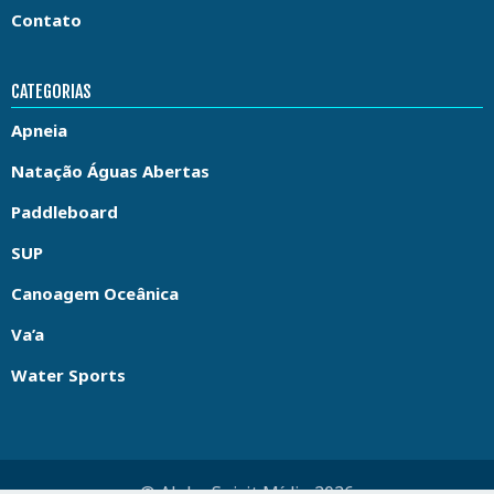
Contato
CATEGORIAS
Apneia
Natação Águas Abertas
Paddleboard
SUP
Canoagem Oceânica
Va’a
Water Sports
© Aloha Spirit Mídia 2026