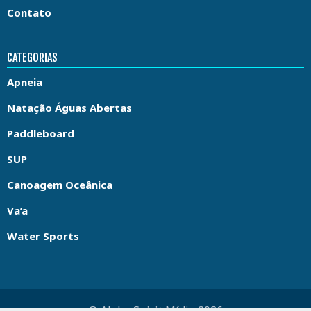
Contato
CATEGORIAS
Apneia
Natação Águas Abertas
Paddleboard
SUP
Canoagem Oceânica
Va’a
Water Sports
© Aloha Spirit Mídia 2026