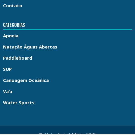
Contato
CATEGORIAS
Apneia
Natação Águas Abertas
Paddleboard
SUP
Canoagem Oceânica
Va’a
Water Sports
© Aloha Spirit Mídia 2026