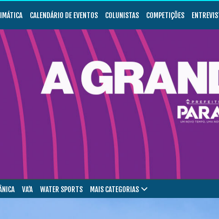
LIMÁTICA
CALENDÁRIO DE EVENTOS
COLUNISTAS
COMPETIÇÕES
ENTREVIS
ÂNICA
VA’A
WATER SPORTS
MAIS CATEGORIAS