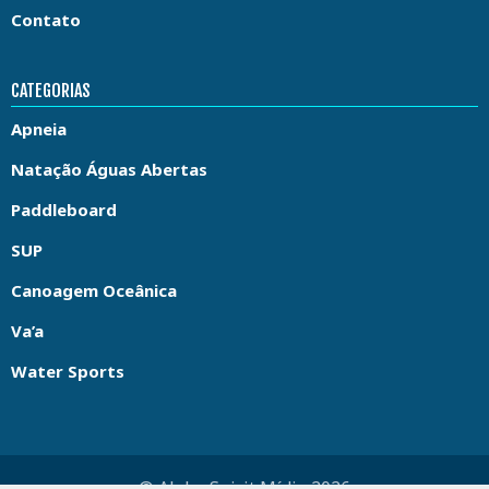
Contato
CATEGORIAS
Apneia
Natação Águas Abertas
Paddleboard
SUP
Canoagem Oceânica
Va’a
Water Sports
© Aloha Spirit Mídia 2026