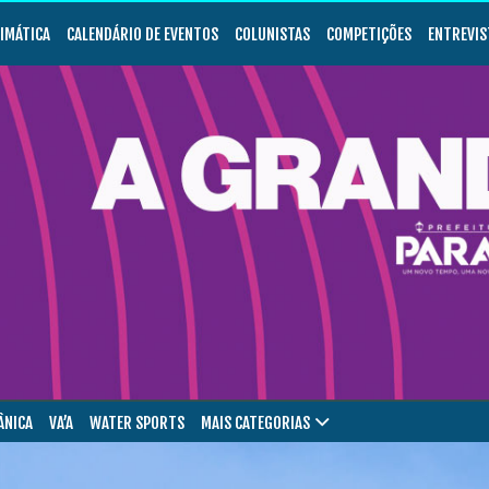
LIMÁTICA
CALENDÁRIO DE EVENTOS
COLUNISTAS
COMPETIÇÕES
ENTREVIS
ÂNICA
VA’A
WATER SPORTS
MAIS CATEGORIAS