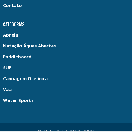
Contato
CATEGORIAS
Apneia
Natação Águas Abertas
Paddleboard
SUP
Canoagem Oceânica
Va’a
Water Sports
© Aloha Spirit Mídia 2026