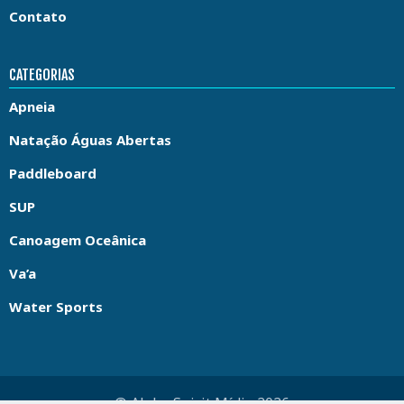
Contato
CATEGORIAS
Apneia
Natação Águas Abertas
Paddleboard
SUP
Canoagem Oceânica
Va’a
Water Sports
© Aloha Spirit Mídia 2026