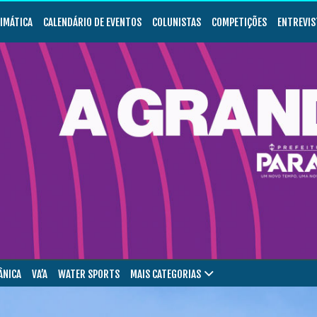
LIMÁTICA
CALENDÁRIO DE EVENTOS
COLUNISTAS
COMPETIÇÕES
ENTREVIS
ÂNICA
VA’A
WATER SPORTS
MAIS CATEGORIAS