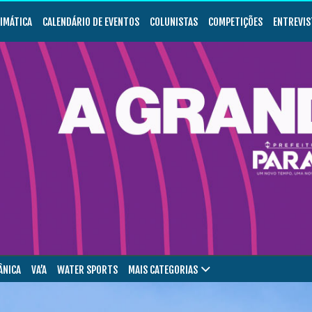
LIMÁTICA
CALENDÁRIO DE EVENTOS
COLUNISTAS
COMPETIÇÕES
ENTREVIS
ÂNICA
VA’A
WATER SPORTS
MAIS CATEGORIAS