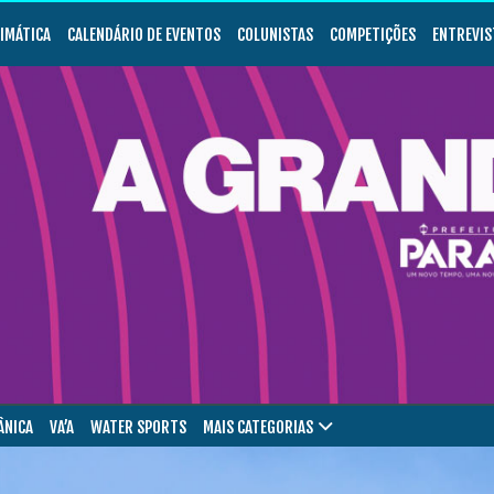
LIMÁTICA
CALENDÁRIO DE EVENTOS
COLUNISTAS
COMPETIÇÕES
ENTREVIS
ÂNICA
VA’A
WATER SPORTS
MAIS CATEGORIAS