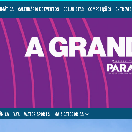
LIMÁTICA
CALENDÁRIO DE EVENTOS
COLUNISTAS
COMPETIÇÕES
ENTREVIS
ÂNICA
VA’A
WATER SPORTS
MAIS CATEGORIAS