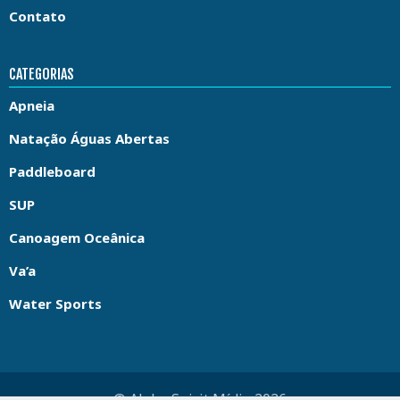
Contato
CATEGORIAS
Apneia
Natação Águas Abertas
Paddleboard
SUP
Canoagem Oceânica
Va’a
Water Sports
© Aloha Spirit Mídia 2026