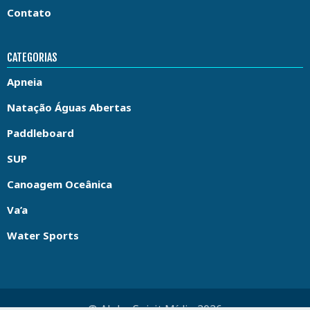
Contato
CATEGORIAS
Apneia
Natação Águas Abertas
Paddleboard
SUP
Canoagem Oceânica
Va’a
Water Sports
© Aloha Spirit Mídia 2026