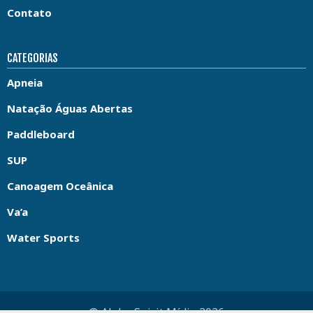
Contato
CATEGORIAS
Apneia
Natação Águas Abertas
Paddleboard
SUP
Canoagem Oceânica
Va’a
Water Sports
© Aloha Spirit Mídia 2026